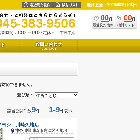
最終更新：2026年08月06日
00
00
件
件
最近見た物件
検討リスト
業時間：10:00～19:00
定休日：年末年始
は対応できません。
並び順：
9
1-9
該当公開件数
件
件表示
キヨシ 川崎久地店
神奈川県川崎市高津区久地３丁目