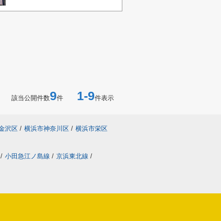
9
1-9
該当公開件数
件
件表示
金沢区
/
横浜市神奈川区
/
横浜市栄区
/
小田急江ノ島線
/
京浜東北線
/