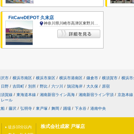
FitCareDEPOT 久末店
神奈川県川崎市高津区東野川２丁目
藤沢市
/
横浜市南区
/
横浜市泉区
/
横浜市港南区
/
鎌倉市
/
横須賀市
/
横浜市
日野
/
吉田町
/
別所
/
野比
/
六ツ川
/
鵠沼海岸
/
大久保
/
原宿
横須賀線
/
東海道本線
/
湘南新宿ライン高海
/
湘南新宿ライン宇須
/
京急本線
ノレール
大船
/
藤沢
/
弘明寺
/
東戸塚
/
舞岡
/
踊場
/
下永谷
/
港南中央
株式会社成家 戸塚店
徒歩10分以内