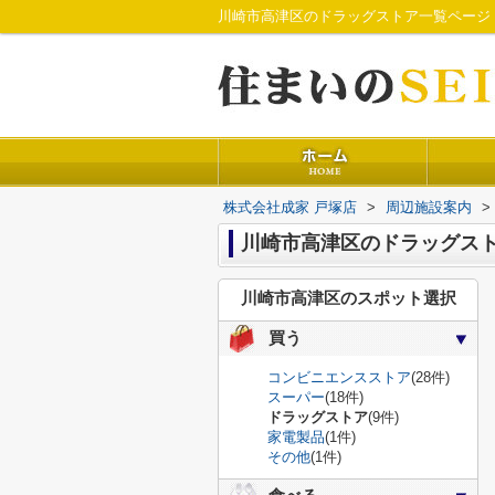
川崎市高津区のドラッグストア一覧ページ
株式会社成家 戸塚店
>
周辺施設案内
>
川崎市高津区のドラッグス
川崎市高津区のスポット選択
買う
コンビニエンスストア
(28件)
スーパー
(18件)
ドラッグストア
(9件)
家電製品
(1件)
その他
(1件)