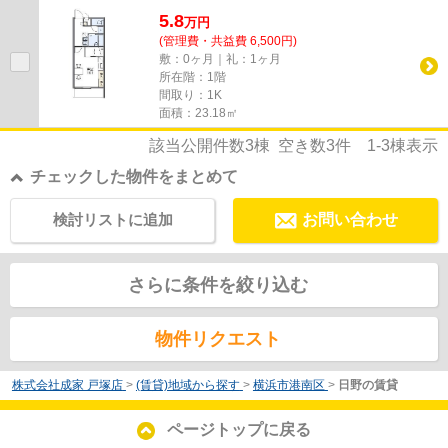
5.8
万
円
(管理費・共益費 6,500円)
敷：0ヶ月｜礼：1ヶ月
所在階：1階
間取り：1K
面積：23.18㎡
該当公開件数
3
棟 空き数
3
件
1-3
棟表示
チェックした物件をまとめて
検討リストに追加
お問い合わせ
さらに条件を絞り込む
物件リクエスト
株式会社成家 戸塚店
>
(賃貸)地域から探す
>
横浜市港南区
>
日野の賃貸
ページトップに戻る