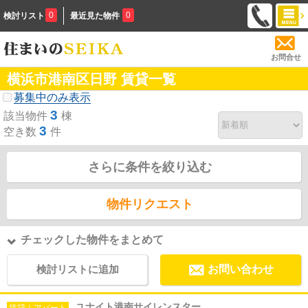
0
0
検討リスト
最近見た物件
お問合せ
横浜市港南区日野 賃貸一覧
募集中のみ表示
3
該当物件
棟
3
空き数
件
さらに条件を絞り込む
物件リクエスト
チェックした物件をまとめて
検討リストに追加
お問い合わせ
ユナイト港南サイレンスター
賃貸｜アパート