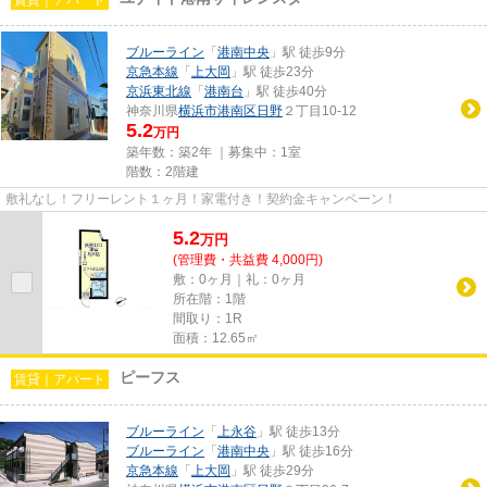
ブルーライン
「
港南中央
」駅 徒歩9分
京急本線
「
上大岡
」駅 徒歩23分
京浜東北線
「
港南台
」駅 徒歩40分
神奈川県
横浜市港南区
日野
２丁目10-12
5.2
万円
築年数：築2年 ｜募集中：
1室
階数：2階建
敷礼なし！フリーレント１ヶ月！家電付き！契約金キャンペーン！
5.2
万
円
(管理費・共益費 4,000円)
敷：0ヶ月｜礼：0ヶ月
所在階：1階
間取り：1R
面積：12.65㎡
ピーフス
賃貸｜アパート
ブルーライン
「
上永谷
」駅 徒歩13分
ブルーライン
「
港南中央
」駅 徒歩16分
京急本線
「
上大岡
」駅 徒歩29分