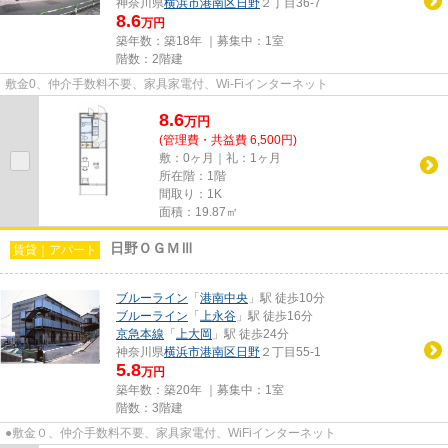
神奈川県
横浜市港南区
日野
２丁目36-7
8.6
万円
築年数：築18年 ｜募集中：
1室
階数：2階建
敷金0、仲介手数料不要、家具家電付、Wi-Fiインターネット
8.6
万
円
(管理費・共益費 6,500円)
敷：0ヶ月｜礼：1ヶ月
所在階：1階
間取り：1K
面積：19.87㎡
日野ＯＧＭⅢ
賃貸｜アパート
ブルーライン
「
港南中央
」駅 徒歩10分
ブルーライン
「
上永谷
」駅 徒歩16分
京急本線
「
上大岡
」駅 徒歩24分
神奈川県
横浜市港南区
日野
２丁目55-1
5.8
万円
築年数：築20年 ｜募集中：
1室
階数：3階建
●敷金０、仲介手数料不要、家具家電付、WiFiインターネット