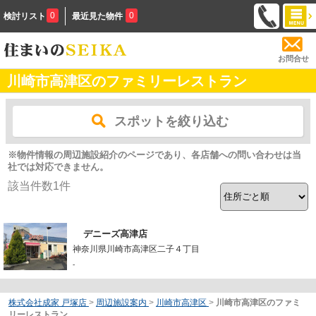
0
0
検討リスト
最近見た物件
お問合せ
川崎市高津区のファミリーレストラン
スポットを絞り込む
※物件情報の周辺施設紹介のページであり、各店舗への問い合わせは当
社では対応できません。
該当件数
1
件
デニーズ高津店
神奈川県川崎市高津区二子４丁目
-
株式会社成家 戸塚店
>
周辺施設案内
>
川崎市高津区
>
川崎市高津区のファミ
リーレストラン