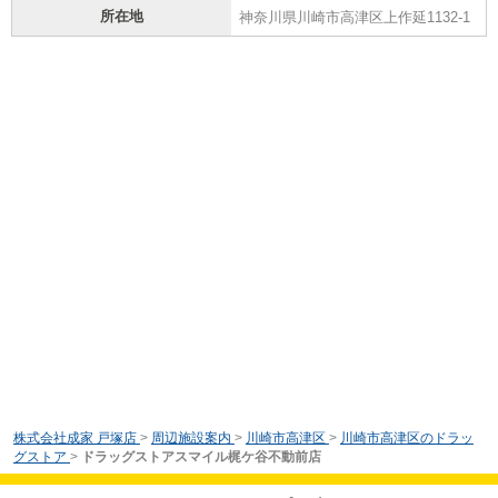
所在地
神奈川県川崎市高津区上作延1132-1
株式会社成家 戸塚店
>
周辺施設案内
>
川崎市高津区
>
川崎市高津区のドラッ
グストア
>
ドラッグストアスマイル梶ケ谷不動前店