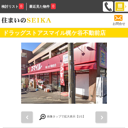
0
0
検討リスト
最近見た物件
お問合せ
ドラッグストアスマイル梶ケ谷不動前店
前
次
画像タップで拡大表示【
1
/1】