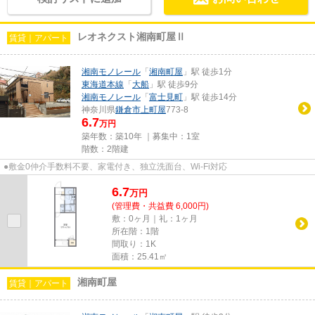
レオネクスト湘南町屋Ⅱ
賃貸｜アパート
湘南モノレール
「
湘南町屋
」駅 徒歩1分
東海道本線
「
大船
」駅 徒歩9分
湘南モノレール
「
富士見町
」駅 徒歩14分
神奈川県
鎌倉市
上町屋
773-8
6.7
万円
築年数：築10年 ｜募集中：
1室
階数：2階建
●敷金0仲介手数料不要、家電付き、独立洗面台、Wi-Fi対応
6.7
万
円
(管理費・共益費 6,000円)
敷：0ヶ月｜礼：1ヶ月
所在階：1階
間取り：1K
面積：25.41㎡
湘南町屋
賃貸｜アパート