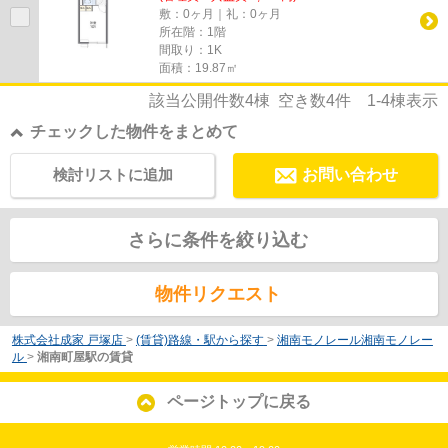
敷：0ヶ月｜礼：0ヶ月
所在階：1階
間取り：1K
面積：19.87㎡
該当公開件数
4
棟 空き数
4
件
1-4
棟表示
チェックした物件をまとめて
検討リストに追加
お問い合わせ
さらに条件を絞り込む
物件リクエスト
株式会社成家 戸塚店
>
(賃貸)路線・駅から探す
>
湘南モノレール湘南モノレー
ル
>
湘南町屋駅の賃貸
ページトップに戻る