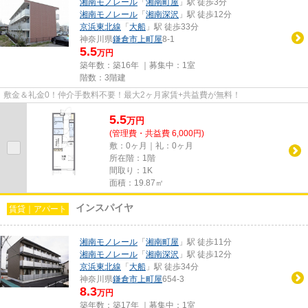
湘南モノレール
「
湘南町屋
」駅 徒歩3分
湘南モノレール
「
湘南深沢
」駅 徒歩12分
京浜東北線
「
大船
」駅 徒歩33分
神奈川県
鎌倉市
上町屋
8-1
5.5
万円
築年数：築16年 ｜募集中：
1室
階数：3階建
敷金＆礼金0！仲介手数料不要！最大2ヶ月家賃+共益費が無料！
5.5
万
円
(管理費・共益費 6,000円)
敷：0ヶ月｜礼：0ヶ月
所在階：1階
間取り：1K
面積：19.87㎡
インスパイヤ
賃貸｜アパート
湘南モノレール
「
湘南町屋
」駅 徒歩11分
湘南モノレール
「
湘南深沢
」駅 徒歩12分
京浜東北線
「
大船
」駅 徒歩34分
神奈川県
鎌倉市
上町屋
654-3
8.3
万円
築年数：築17年 ｜募集中：
1室