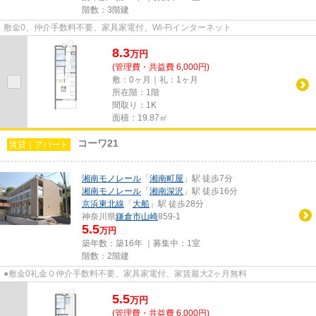
階数：3階建
敷金0、仲介手数料不要、家具家電付、Wi-Fiインターネット
8.3
万
円
(管理費・共益費 6,000円)
敷：0ヶ月｜礼：1ヶ月
所在階：1階
間取り：1K
面積：19.87㎡
コーワ21
賃貸｜アパート
湘南モノレール
「
湘南町屋
」駅 徒歩7分
湘南モノレール
「
湘南深沢
」駅 徒歩16分
京浜東北線
「
大船
」駅 徒歩28分
神奈川県
鎌倉市
山崎
859-1
5.5
万円
築年数：築16年 ｜募集中：
1室
階数：2階建
●敷金0礼金０仲介手数料不要、家具家電付、家賃最大2ヶ月無料
5.5
万
円
(管理費・共益費 6,000円)