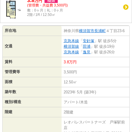
3.8
万
円
NEW
(管理費・共益費 3,500円)
敷：0ヶ月｜礼：0ヶ月
2階 / 1R / 12.50㎡
所在地
神奈川県
横須賀市
長浦町
４丁目23-6
京急本線
「
安針塚
」駅 徒歩5分
交通
横須賀線
「
田浦
」駅 徒歩19分
京急本線
「
逸見
」駅 徒歩26分
賃料
3.8万円
管理費等
3,500円
面積
12.50㎡
築年数
2023年 5月 (築3年)
種別/構造
アパート/木造
階建
2階建
レオパレスパートナーズ 戸塚駅前
店