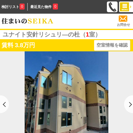
0
0
検討リスト
最近見た物件
お問合せ
ユナイト安針リシュリ―の杜（
1
室）
賃料
3.8万円
空室情報を確認