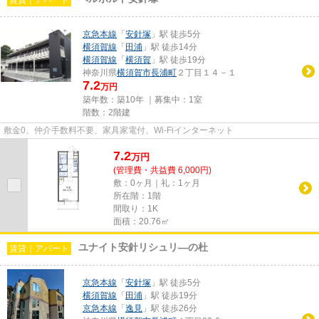
京急本線
「
安針塚
」駅 徒歩5分
横須賀線
「
田浦
」駅 徒歩14分
横須賀線
「
横須賀
」駅 徒歩19分
神奈川県
横須賀市
長浦町
２丁目１４－１
7.2
万円
築年数：築10年 ｜募集中：
1室
階数：2階建
敷金0、仲介手数料不要、家具家電付、Wi-Fiインターネット
7.2
万
円
(管理費・共益費 6,000円)
敷：0ヶ月｜礼：1ヶ月
所在階：1階
間取り：1K
面積：20.76㎡
ユナイト安針リシュリ―の杜
賃貸｜アパート
京急本線
「
安針塚
」駅 徒歩5分
横須賀線
「
田浦
」駅 徒歩19分
京急本線
「
逸見
」駅 徒歩26分