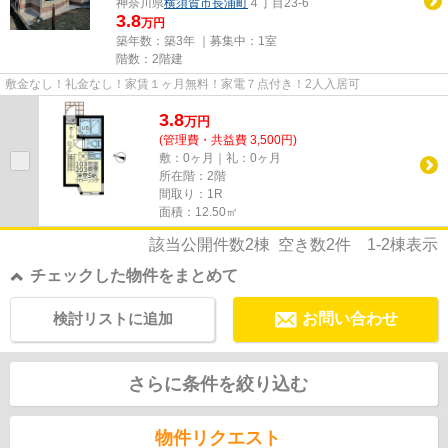
神奈川県
横須賀市
長浦町
４丁目23-6
3.8
万円
築年数：築3年 ｜募集中：
1室
階数：2階建
敷金なし！礼金なし！家賃１ヶ月無料！家電７点付き！2人入居可
3.8
万
円
(管理費・共益費 3,500円)
敷：0ヶ月｜礼：0ヶ月
所在階：2階
間取り：1R
面積：12.50㎡
該当公開件数
2
棟 空き数
2
件
1-2
棟表示
チェックした物件をまとめて
検討リストに追加
お問い合わせ
さらに条件を絞り込む
物件リクエスト