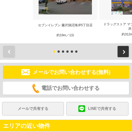
ドラッグストア マ
セブンイレブン 藤沢鵠沼海岸5丁目店
岸
約312
約19m／1分
前
メールでお問い合わせする(無料)
電話でお問い合わせする
メールで共有する
LINEで共有する
エリアの近い物件