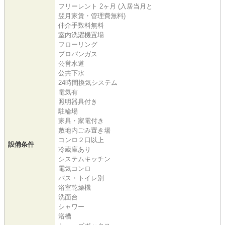
フリーレント 2ヶ月 (入居当月と
翌月家賃・管理費無料)
仲介手数料無料
室内洗濯機置場
フローリング
プロパンガス
公営水道
公共下水
24時間換気システム
電気有
照明器具付き
駐輪場
家具・家電付き
敷地内ごみ置き場
コンロ２口以上
設備条件
冷蔵庫あり
システムキッチン
電気コンロ
バス・トイレ別
浴室乾燥機
洗面台
シャワー
浴槽