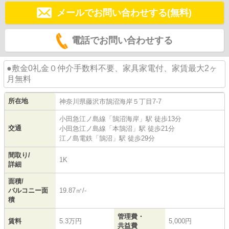
メールでお問い合わせする(無料)
電話でお問い合わせする
●敷金0礼金０仲介手数料不要、家具家電付、家賃最大2ヶ
月無料
所在地
神奈川県
藤沢市
鵠沼海岸
５丁目7-7
小田急江ノ島線
「
鵠沼海岸
」駅 徒歩13分
交通
小田急江ノ島線
「
本鵠沼
」駅 徒歩21分
江ノ島電鉄
「
鵠沼
」駅 徒歩29分
間取り/
1K
詳細
面積/
バルコニー面
19.87㎡/-
積
管理費・
賃料
5.3万円
5,000円
共益費