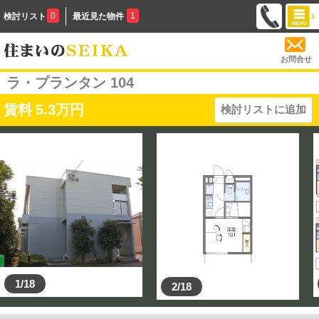
0
1
検討リスト
最近見た物件
お問合せ
ラ・プランタン 104
賃料
5.3
万円
検討リストに追加
1/18
2/18