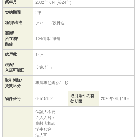
築年月
2002年 6月 (築24年)
契約期間
2年
種別/構造
アパート/鉄骨造
部屋/
所在階/
104/1階/2階建
階建
総戸数
14戸
現況/
空家/即時
入居可能日
取引態様/
専属専任媒介/一般
賃貸区分
取引条件の有
物件番号
64515192
2026年08月19日
効期限
保証人不要
２人入居可
高齢者相談
学生歓迎
法人可