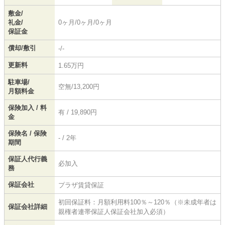
敷金/
礼金/
0ヶ月/0ヶ月/0ヶ月
保証金
償却/敷引
-/-
更新料
1.65万円
駐車場/
空無/13,200円
月額料金
保険加入 / 料
有 / 19,890円
金
保険名 / 保険
- / 2年
期間
保証人代行義
必加入
務
保証会社
プラザ賃貸保証
初回保証料：月額利用料100％～120％（※未成年者は
保証会社詳細
親権者連帯保証人保証会社加入必須）