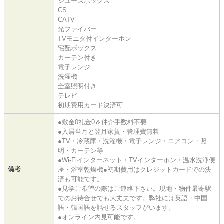
シューズボックス
CS
CATV
光ファイバー
TVモニタ付インターホン
宅配ボックス
カーテン付き
電子レンジ
洗濯機
全室照明付き
テレビ
初期費用カード決済可
●敷金0礼金0＆仲介手数料不要
●入居当月と翌月家賃・管理費無料
●TV・冷蔵庫・洗濯機・電子レンジ・エアコン・照
明・カーテン等
●Wi-Fiインターネット・TVインターホン・温水洗浄便
備考
座・浴室乾燥機●初期費用はクレジットカードでの決
済も可能です。
●見学ご希望の際はご連絡下さい。現地・物件最寄駅
でのお待合せでも大丈夫です。弊社には英語・中国
語・韓国語を話せるスタッフがいます。
●オンライン内見可能です。