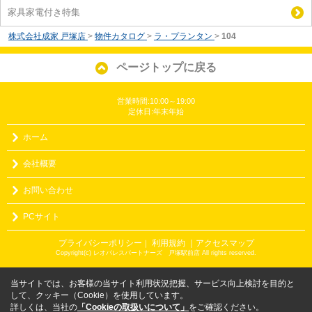
家具家電付き特集
株式会社成家 戸塚店
>
物件カタログ
>
ラ・プランタン
>
104
ページトップに戻る
営業時間:10:00～19:00
定休日:年末年始
ホーム
会社概要
お問い合わせ
PCサイト
プライバシーポリシー
利用規約
｜アクセスマップ
｜
Copyright(c) レオパレスパートナーズ 戸塚駅前店 All rights reserved.
当サイトでは、お客様の当サイト利用状況把握、サービス向上検討を目的と
して、クッキー（Cookie）を使用しています。
詳しくは、当社の
「Cookieの取扱いについて」
をご確認ください。