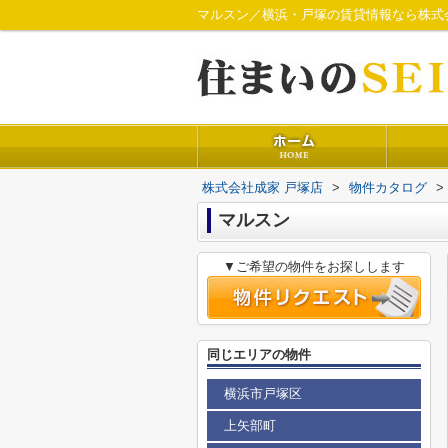
マルスン／横浜・戸塚の賃貸情報なら株式
株式会社成家 戸塚店
>
物件カタログ
>
マルスン
▼ご希望の物件をお探しします
同じエリアの物件
横浜市戸塚区
上矢部町