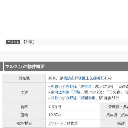
【外観】
コメント
マルスン
の物件概要
所在地
神奈川県
横浜市戸塚区
上矢部町
1613-2
相鉄いずみ野線
「
弥生台
」駅 バス8分 「日の
東海道本線
「
戸塚
」駅 バス20分 「日の森」 
交通
相鉄いずみ野線
「
緑園都市
」駅 徒歩31分
賃料
7.3万円
管理費・共
面積
19.87㎡
築年月（築
種別/構造
アパート / 鉄骨造
階建