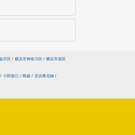
金沢区
/
横浜市神奈川区
/
横浜市栄区
/
小田急江ノ島線
/
京浜東北線
/