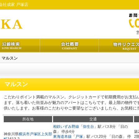
会社成家 戸塚店
営
マルスン
マルスン
こだわりポイント満載のマルスン。クレジットカードで初期費用がお支払
ます。落ち着いた街並みが魅力のアパートはこちらです。最上階の物件で
供いたします。お客様のこだわりやご要望などございましたら、お気軽に
所在地
交通
相鉄いずみ野線
「
弥生台
」駅 バス8分 「日の
森」 停歩4分
築
神奈川県
横浜市戸塚区
上矢部
東海道本線
「
戸塚
」駅 バス20分 「日の森」 停
2