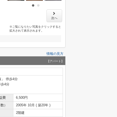
次へ
※ご覧になりたい写真をクリックすると
拡大されて表示されます。
情報の見方
【アパート】
森」 停歩4分
停歩4分
益費
6,500円
年数）
2005年 10月 ( 築20年 )
2階建