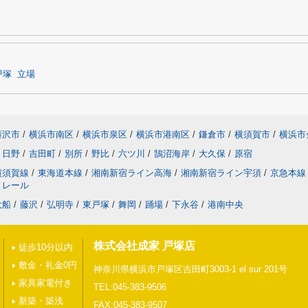
戸塚
立場
藤沢市
/
横浜市南区
/
横浜市泉区
/
横浜市港南区
/
鎌倉市
/
横須賀市
/
横浜市
日野
/
吉田町
/
別所
/
野比
/
六ツ川
/
鵠沼海岸
/
大久保
/
原宿
横須賀線
/
東海道本線
/
湘南新宿ライン高海
/
湘南新宿ライン宇須
/
京急本線
ノレール
大船
/
藤沢
/
弘明寺
/
東戸塚
/
舞岡
/
踊場
/
下永谷
/
港南中央
株式会社成家 戸塚店
徒歩10分以内
敷金・礼金0円
神奈川県横浜市戸塚区吉田町3003-1 el sur 201号
家具家電付き
TEL:045-383-9506
新築・築浅
FAX:045-383-9507