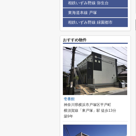
相鉄いずみ野線 弥生台
東海道本線 戸塚
相鉄いずみ野線 緑園都市
おすすめ物件
壱番館
神奈川県横浜市戸塚区平戸町
横須賀線「東戸塚」駅 徒歩13分
築9年