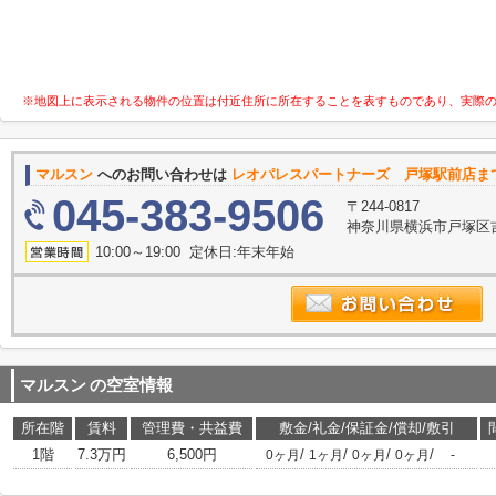
※地図上に表示される物件の位置は付近住所に所在することを表すものであり、実際
マルスン
へのお問い合わせは
レオパレスパートナーズ 戸塚駅前店ま
045-383-9506
〒244-0817
神奈川県横浜市戸塚区吉田町3
10:00～19:00 定休日:年末年始
マルスン
の空室情報
所在階
賃料
管理費・共益費
敷金/礼金/保証金/償却/敷引
1階
7.3万円
6,500円
/
/
/
/
0ヶ月
1ヶ月
0ヶ月
0ヶ月
-