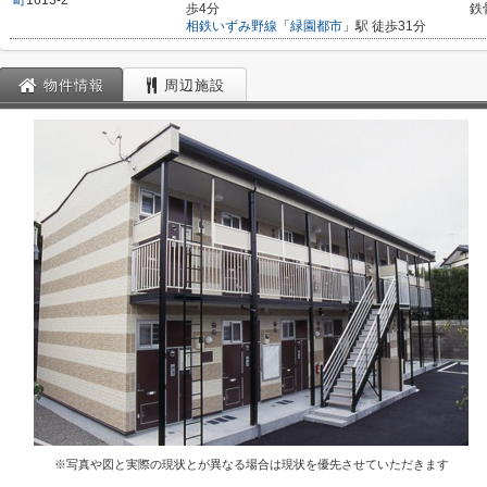
町
1613-2
歩4分
鉄
相鉄いずみ野線
「
緑園都市
」駅 徒歩31分
物件情報
周辺施設
※写真や図と実際の現状とが異なる場合は現状を優先させていただきます