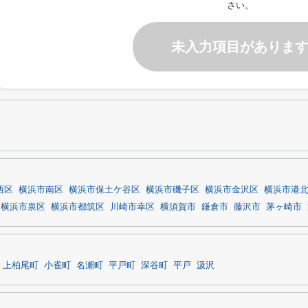
さい。
未入力項目がありま
西区
横浜市南区
横浜市保土ケ谷区
横浜市磯子区
横浜市金沢区
横浜市港
横浜市泉区
横浜市都筑区
川崎市幸区
横須賀市
鎌倉市
藤沢市
茅ヶ崎市
上柏尾町
小雀町
名瀬町
平戸町
深谷町
平戸
汲沢