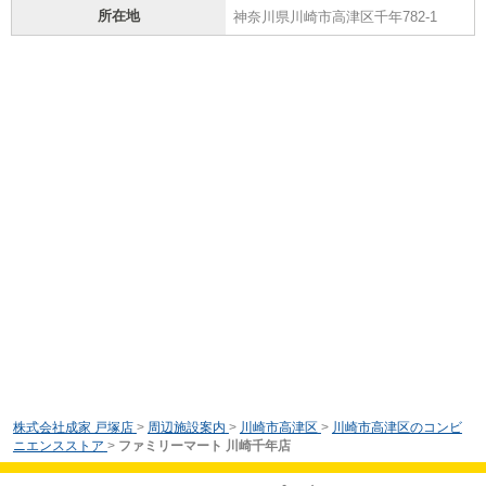
所在地
神奈川県川崎市高津区千年782-1
株式会社成家 戸塚店
>
周辺施設案内
>
川崎市高津区
>
川崎市高津区のコンビ
ニエンスストア
>
ファミリーマート 川崎千年店