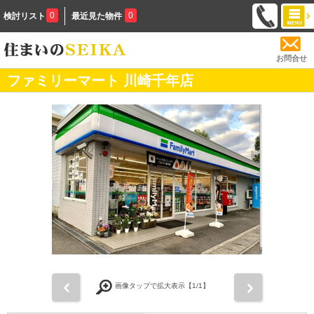
0
0
検討リスト
最近見た物件
お問合せ
ファミリーマート 川崎千年店
前
次
画像タップで拡大表示【
1
/1】