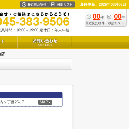
最終更新：2026年08月06日
00
00
件
件
最近見た物件
検討リスト
業時間：10:00～19:00
定休日：年末年始
内店
２丁目25-17
MAP
▼