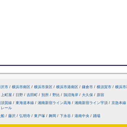
藤沢市
/
横浜市南区
/
横浜市泉区
/
横浜市港南区
/
鎌倉市
/
横須賀市
/
横浜市
上町屋
/
日野
/
吉田町
/
別所
/
野比
/
鵠沼海岸
/
大久保
/
原宿
横須賀線
/
東海道本線
/
湘南新宿ライン高海
/
湘南新宿ライン宇須
/
京急本線
ノレール
大船
/
藤沢
/
弘明寺
/
東戸塚
/
舞岡
/
下永谷
/
港南中央
/
踊場