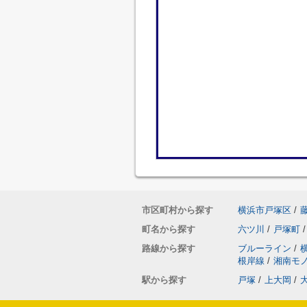
市区町村から探す
横浜市戸塚区
/
町名から探す
六ツ川
/
戸塚町
/
路線から探す
ブルーライン
/
根岸線
/
湘南モ
駅から探す
戸塚
/
上大岡
/