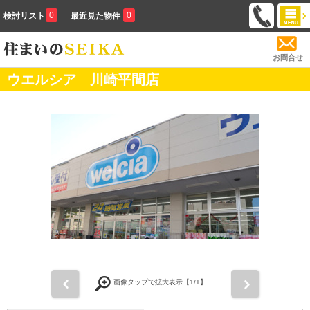
0
0
検討リスト
最近見た物件
お問合せ
ウエルシア 川崎平間店
前
次
画像タップで拡大表示【
1
/1】