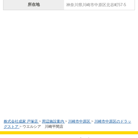
所在地
神奈川県川崎市中原区北谷町57-5
株式会社成家 戸塚店
>
周辺施設案内
>
川崎市中原区
>
川崎市中原区のドラッ
グストア
>
ウエルシア 川崎平間店