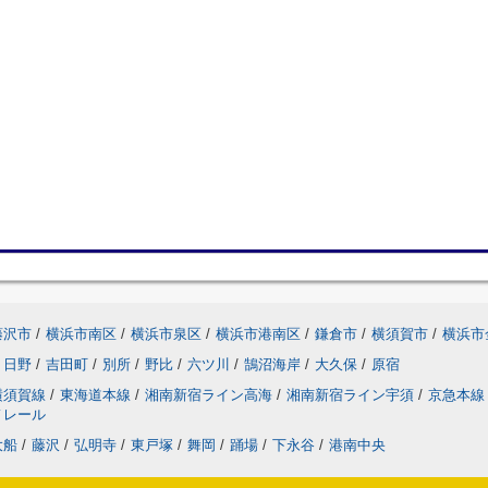
藤沢市
/
横浜市南区
/
横浜市泉区
/
横浜市港南区
/
鎌倉市
/
横須賀市
/
横浜市
日野
/
吉田町
/
別所
/
野比
/
六ツ川
/
鵠沼海岸
/
大久保
/
原宿
横須賀線
/
東海道本線
/
湘南新宿ライン高海
/
湘南新宿ライン宇須
/
京急本線
ノレール
大船
/
藤沢
/
弘明寺
/
東戸塚
/
舞岡
/
踊場
/
下永谷
/
港南中央