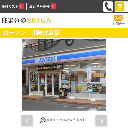
0
0
検討リスト
最近見た物件
お問合せ
ローソン 川崎北谷店
前
次
画像タップで拡大表示【
1
/1】