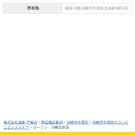
所在地
神奈川県川崎市中原区北谷町693-14
株式会社成家 戸塚店
>
周辺施設案内
>
川崎市中原区
>
川崎市中原区のコンビ
ニエンスストア
>
ローソン 川崎北谷店