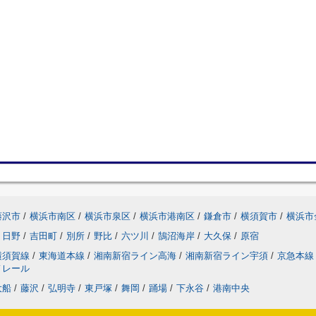
藤沢市
/
横浜市南区
/
横浜市泉区
/
横浜市港南区
/
鎌倉市
/
横須賀市
/
横浜市
日野
/
吉田町
/
別所
/
野比
/
六ツ川
/
鵠沼海岸
/
大久保
/
原宿
横須賀線
/
東海道本線
/
湘南新宿ライン高海
/
湘南新宿ライン宇須
/
京急本線
ノレール
大船
/
藤沢
/
弘明寺
/
東戸塚
/
舞岡
/
踊場
/
下永谷
/
港南中央