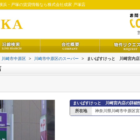
横浜・戸塚の賃貸情報なら株式会社成家 戸塚店
営
川崎市中原区
>
川崎市中原区のスーパー
>
まいばすけっと 川崎宮内店
店
まいばすけっと 川崎宮内店の詳細
所在地
神奈川県川崎市中原区宮内