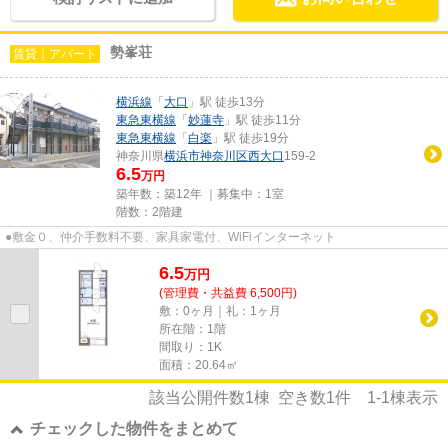
勢峯荘
賃貸｜アパート
横浜線
「
大口
」駅 徒歩13分
東急東横線
「
妙蓮寺
」駅 徒歩11分
東急東横線
「
白楽
」駅 徒歩19分
神奈川県
横浜市神奈川区
西大口
159-2
6.5
万円
築年数：築12年 ｜募集中：
1室
階数：2階建
●敷金０、仲介手数料不要、家具家電付、WiFiインターネット
6.5
万
円
(管理費・共益費 6,500円)
敷：0ヶ月｜礼：1ヶ月
所在階：1階
間取り：1K
面積：20.64㎡
該当公開件数
1
棟 空き数
1
件
1-1
棟表示
チェックした物件をまとめて