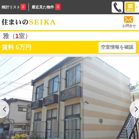
0
0
検討リスト
最近見た物件
お問合せ
雅（
1
室）
賃料
5万円
空室情報を確認