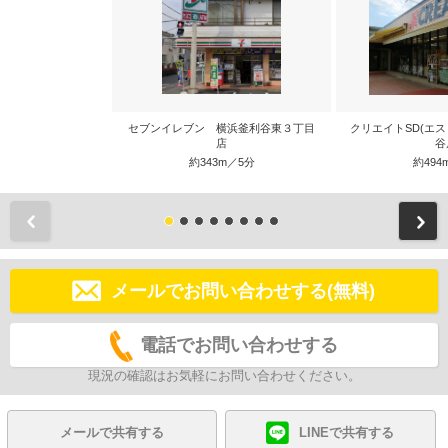
セブンイレブン 横浜釜利谷東３丁目
クリエイトSD(エス
店
谷
約343m／5分
約494
前
メールでお問い合わせする(無料)
電話でお問い合わせする
現況の確認はお気軽にお問い合わせください。
メールで共有する
LINEで共有する