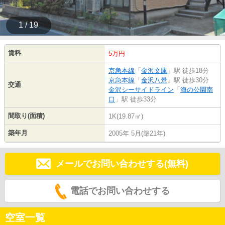
1 / 19
賃料
5万円
京急本線
「
金沢文庫
」駅 徒歩18分
京急本線
「
金沢八景
」駅 徒歩30分
交通
金沢シーサイドライン
「
海の公園南
口
」駅 徒歩33分
間取り(面積)
1K(19.87㎡)
築年月
2005年 5月(築21年)
メールでお問い合わせする(無料)
電話でお問い合わせする
空室一覧