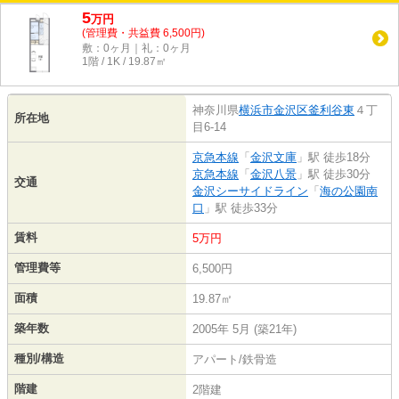
5
万
円
(管理費・共益費 6,500円)
敷：0ヶ月｜礼：0ヶ月
1階 / 1K / 19.87㎡
神奈川県
横浜市金沢区
釜利谷東
４丁
所在地
目6-14
京急本線
「
金沢文庫
」駅 徒歩18分
京急本線
「
金沢八景
」駅 徒歩30分
交通
金沢シーサイドライン
「
海の公園南
口
」駅 徒歩33分
賃料
5万円
管理費等
6,500円
面積
19.87㎡
築年数
2005年 5月 (築21年)
種別/構造
アパート/鉄骨造
階建
2階建